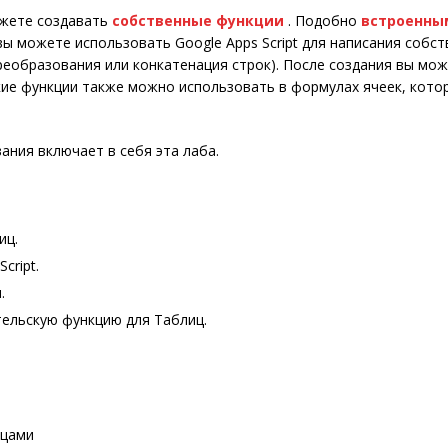
можете создавать
собственные функции
. Подобно
встроенны
 вы можете использовать Google Apps Script для написания собс
реобразования или конкатенация строк). После создания вы мож
ие функции также можно использовать в формулах ячеек, котор
ания включает в себя эта лаба.
иц.
cript.
.
тельскую функцию для Таблиц.
ицами