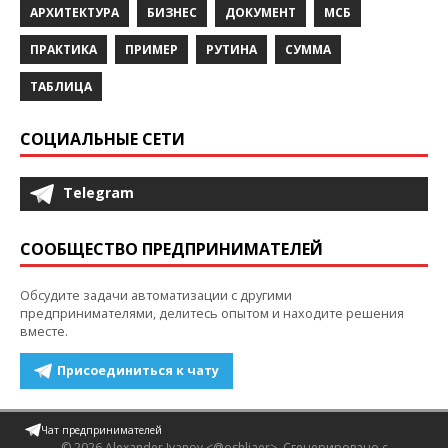
АРХИТЕКТУРА
БИЗНЕС
ДОКУМЕНТ
МСБ
ПРАКТИКА
ПРИМЕР
РУТИНА
СУММА
ТАБЛИЦА
СОЦИАЛЬНЫЕ СЕТИ
Telegram
СООБЩЕСТВО ПРЕДПРИНИМАТЕЛЕЙ
Обсудите задачи автоматизации с другими
предпринимателями, делитесь опытом и находите решения
вместе.
Присоединиться к чату
Чат предпринимателей
© 2026 Alexander Ivanov <@oshliaer>.
Сгенерировано с