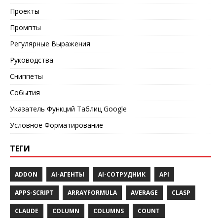
Проекты
Промпты
Регулярные Выражения
Руководства
Сниппеты
События
Указатель Функций Таблиц Google
Условное Форматирование
ТЕГИ
ADDON
AI-АГЕНТЫ
AI-СОТРУДНИК
API
APPS-SCRIPT
ARRAYFORMULA
AVERAGE
CLASP
CLAUDE
COLUMN
COLUMNS
COUNT