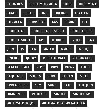
COUNTIFS
CUSTOMFORMULA
DOCS
DOCUMENT
EXACT
FILTER
FIND
FIREBASE
FLATTEN
FORMULA
FORMULAS
GAS
GEMINI
GIT
GOOGLE API
GOOGLE APPS SCRIPT
GOOGLE PLUS
GOOGLE-SHEETS
GPT
IFERROR
INDEX
ISNA
JOIN
JS
LLM
MATCH
MMULT
NODEJS
ONEDIT
QUERY
REGEXEXTRACT
REGEXMATCH
REGEXREPLACE
REPT
ROW
ROWS
RULES
SEQUENCE
SHEETS
SORT
SORTN
SPLIT
SPREADSHEET
SUM
SUMIF
TEXT
TEXTJOIN
TRANSPOSE
VLOOKUP
YANDEX
YANDEX-GPT
АВТОМАТИЗАЦИЯ
АВТОМАТИЗАЦИЯ БИЗНЕСА