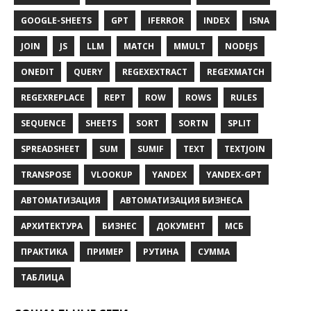
GOOGLE-SHEETS
GPT
IFERROR
INDEX
ISNA
JOIN
JS
LLM
MATCH
MMULT
NODEJS
ONEDIT
QUERY
REGEXEXTRACT
REGEXMATCH
REGEXREPLACE
REPT
ROW
ROWS
RULES
SEQUENCE
SHEETS
SORT
SORTN
SPLIT
SPREADSHEET
SUM
SUMIF
TEXT
TEXTJOIN
TRANSPOSE
VLOOKUP
YANDEX
YANDEX-GPT
АВТОМАТИЗАЦИЯ
АВТОМАТИЗАЦИЯ БИЗНЕСА
АРХИТЕКТУРА
БИЗНЕС
ДОКУМЕНТ
МСБ
ПРАКТИКА
ПРИМЕР
РУТИНА
СУММА
ТАБЛИЦА