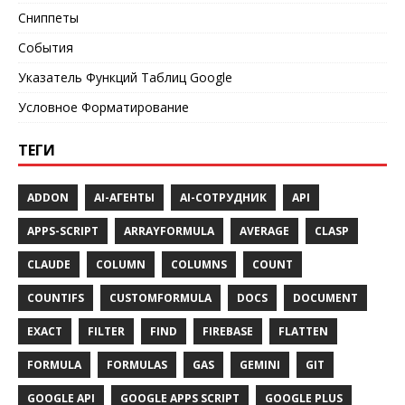
Сниппеты
События
Указатель Функций Таблиц Google
Условное Форматирование
ТЕГИ
ADDON
AI-АГЕНТЫ
AI-СОТРУДНИК
API
APPS-SCRIPT
ARRAYFORMULA
AVERAGE
CLASP
CLAUDE
COLUMN
COLUMNS
COUNT
COUNTIFS
CUSTOMFORMULA
DOCS
DOCUMENT
EXACT
FILTER
FIND
FIREBASE
FLATTEN
FORMULA
FORMULAS
GAS
GEMINI
GIT
GOOGLE API
GOOGLE APPS SCRIPT
GOOGLE PLUS