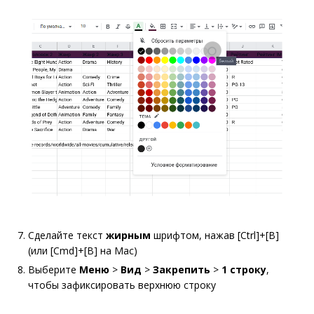
Сделайте текст
жирным
шрифтом, нажав [Ctrl]+[B]
(или [Cmd]+[B] на Mac)
Выберите
Меню
>
Вид
>
Закрепить
>
1 строку
,
чтобы зафиксировать верхнюю строку