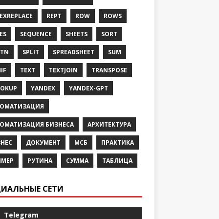
EXREPLACE
REPT
ROW
ROWS
ES
SEQUENCE
SHEETS
SORT
RTN
SPLIT
SPREADSHEET
SUM
IF
TEXT
TEXTJOIN
TRANSPOSE
OOKUP
YANDEX
YANDEX-GPT
ТОМАТИЗАЦИЯ
ТОМАТИЗАЦИЯ БИЗНЕСА
АРХИТЕКТУРА
НЕС
ДОКУМЕНТ
МСБ
ПРАКТИКА
ИМЕР
РУТИНА
СУММА
ТАБЛИЦА
ИАЛЬНЫЕ СЕТИ
Telegram