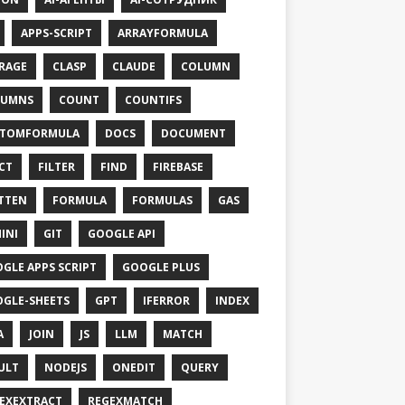
APPS-SCRIPT
ARRAYFORMULA
RAGE
CLASP
CLAUDE
COLUMN
LUMNS
COUNT
COUNTIFS
STOMFORMULA
DOCS
DOCUMENT
CT
FILTER
FIND
FIREBASE
TTEN
FORMULA
FORMULAS
GAS
INI
GIT
GOOGLE API
GLE APPS SCRIPT
GOOGLE PLUS
GLE-SHEETS
GPT
IFERROR
INDEX
A
JOIN
JS
LLM
MATCH
ULT
NODEJS
ONEDIT
QUERY
EXEXTRACT
REGEXMATCH