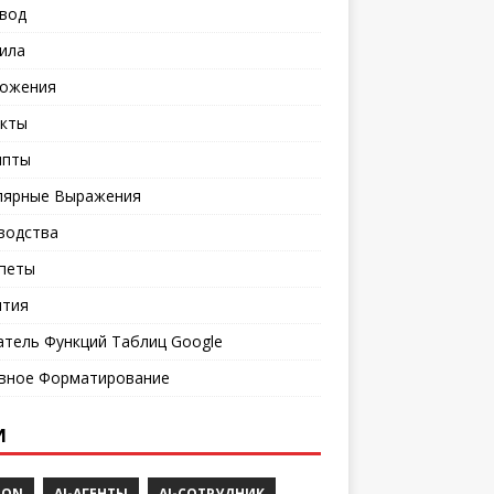
вод
ила
ожения
кты
мпты
лярные Выражения
водства
петы
тия
атель Функций Таблиц Google
вное Форматирование
И
DON
AI-АГЕНТЫ
AI-СОТРУДНИК