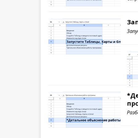
За
Запу
*Д
пр
Разб