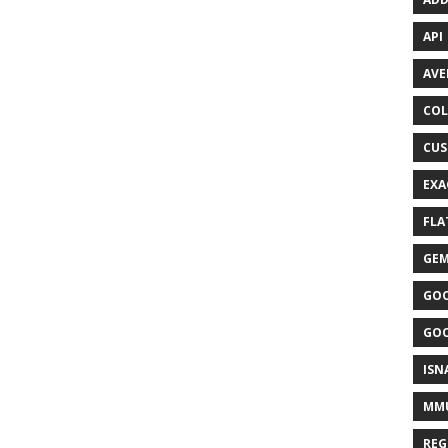
API
AVE
CO
CU
EXA
FLA
GEM
GOO
GOO
ISN
MM
REG