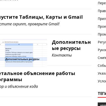
Пере
Прав
пустите Таблицы, Карты и Gmail
Прил
стите скрипт, проверьте Gmail!
Прое
Про
Дополнительн
Регу
ые ресурсы
Руко
Контакты
Снип
Собы
етальное объяснение работы
Указ
ограммы
Усло
ор и объяснение кода
ТЕГ
AD