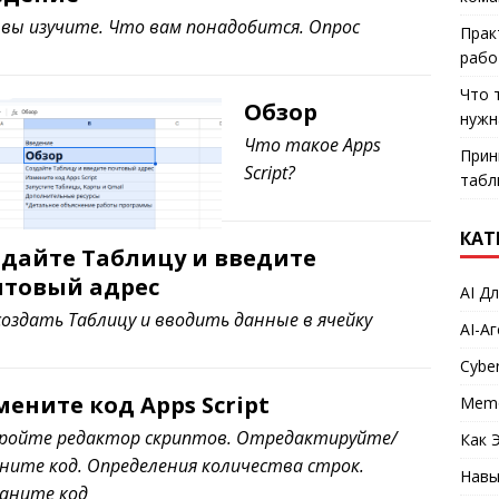
вы изучите. Что вам понадобится. Опрос
Прак
рабо
Что 
Обзор
нужн
Что такое Apps
Прин
Script?
табл
КАТ
здайте Таблицу и введите
чтовый адрес
AI Д
создать Таблицу и вводить данные в ячейку
AI-А
Cyber
ените код Apps Script
Mem
ройте редактор скриптов. Отредактируйте/
Как 
ните код. Определения количества строк.
Навы
аните код