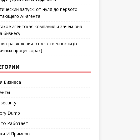
тический запуск: от нуля до первого
тающего AI-агента
такое агентская компания и зачем она
а бизнесу
цип разделения ответственности (в
ичных процессорах)
ЕГОРИИ
ля Бизнеса
генты
security
ory Dump
Это Работает
ки И Примеры