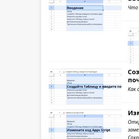
Что 
Со
по
Как 
Изм
Отк
заме
Сохр