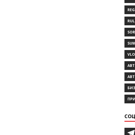
REG
RUL
SO
SUM
VL
АВ
АВ
БИЗ
ПР
СОЦ