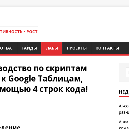
ТИВНОСТЬ • РОСТ
О НАС
ГАЙДЫ
ЛАБЫ
ПРОЕКТЫ
КОНТАКТЫ
водство по скриптам
 к Google Таблицам,
омощью 4 строк кода!
НЕД
AI-с
разн
Архи
едение
кома