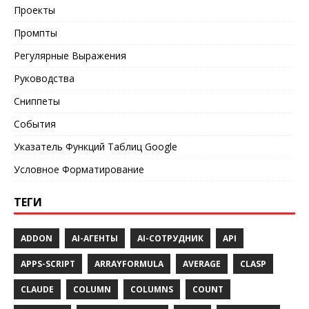
Проекты
Промпты
Регулярные Выражения
Руководства
Сниппеты
События
Указатель Функций Таблиц Google
Условное Форматирование
ТЕГИ
ADDON
AI-АГЕНТЫ
AI-СОТРУДНИК
API
APPS-SCRIPT
ARRAYFORMULA
AVERAGE
CLASP
CLAUDE
COLUMN
COLUMNS
COUNT