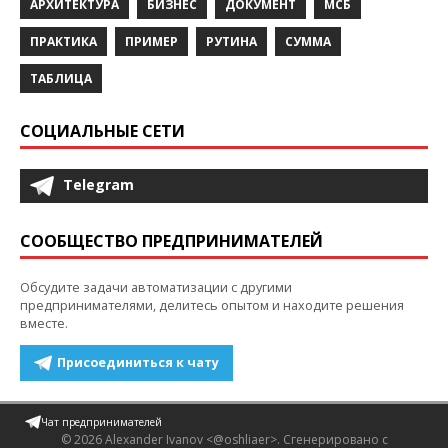
АРХИТЕКТУРА
БИЗНЕС
ДОКУМЕНТ
МСБ
ПРАКТИКА
ПРИМЕР
РУТИНА
СУММА
ТАБЛИЦА
СОЦИАЛЬНЫЕ СЕТИ
Telegram
СООБЩЕСТВО ПРЕДПРИНИМАТЕЛЕЙ
Обсудите задачи автоматизации с другими
предпринимателями, делитесь опытом и находите решения
вместе.
Присоединиться к чату
Чат предпринимателей
© 2026 Alexander Ivanov <@oshliaer>.
Сгенерировано с