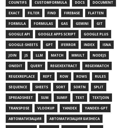
COUNTIFS
CUSTOMFORMULA
DOCS
DOCUMENT
EXACT
FILTER
FIND
FIREBASE
FLATTEN
FORMULA
FORMULAS
GAS
GEMINI
GIT
GOOGLE API
GOOGLE APPS SCRIPT
GOOGLE PLUS
GOOGLE-SHEETS
GPT
IFERROR
INDEX
ISNA
JOIN
JS
LLM
MATCH
MMULT
NODEJS
ONEDIT
QUERY
REGEXEXTRACT
REGEXMATCH
REGEXREPLACE
REPT
ROW
ROWS
RULES
SEQUENCE
SHEETS
SORT
SORTN
SPLIT
SPREADSHEET
SUM
SUMIF
TEXT
TEXTJOIN
TRANSPOSE
VLOOKUP
YANDEX
YANDEX-GPT
АВТОМАТИЗАЦИЯ
АВТОМАТИЗАЦИЯ БИЗНЕСА